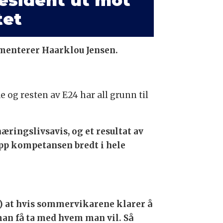
resident ut mot
tet
mmenterer Haarklou Jensen.
e og resten av E24 har all grunn til
æringslivsavis, og et resultat av
opp kompetansen bredt i hele
) at hvis sommervikarene klarer å
man få ta med hvem man vil. Så