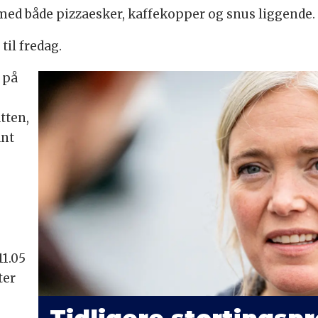
 med både pizzaesker, kaffekopper og snus liggende.
til fredag.
n på
tten,
ant
11.05
ter