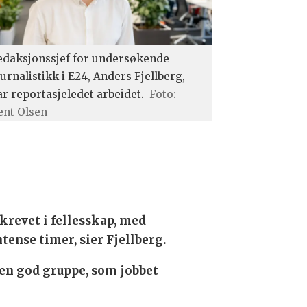
edaksjonssjef for undersøkende
urnalistikk i E24, Anders Fjellberg,
ar reportasjeledet arbeidet.
Foto:
ent Olsen
krevet i fellesskap, med
tense timer, sier Fjellberg.
 en god gruppe, som jobbet