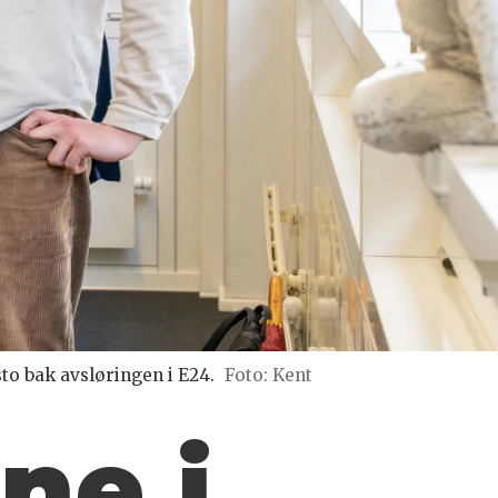
to bak avsløringen i E24.
Foto: Kent
ne i