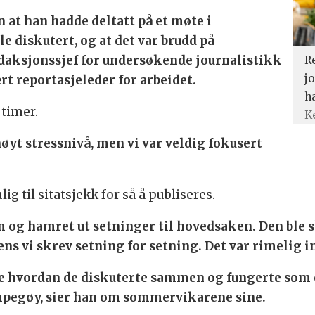
 at han hadde deltatt på et møte i
 diskutert, og at det var brudd på
redaksjonssjef for undersøkende journalistikk
R
jo
rt reportasjeleder for arbeidet.
h
 timer.
K
høyt stressnivå, men vi var veldig fokusert
ig til sitatsjekk for så å publiseres.
 og hamret ut setninger til hovedsaken. Den ble s
s vi skrev setning for setning. Det var rimelig in
å se hvordan de diskuterte sammen og fungerte som
mpegøy, sier han om sommervikarene sine.