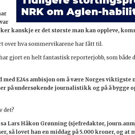
Tidligere stortingsp
NRK om Aglen-habili
har
 var
enker kanskje er det største man kan oppleve, ko
t over hva sommervikarene har fått til.
har gjort en helt fantastisk reporterjobb, som både d
:
tråd med E24s ambisjon om å være Norges viktigste n
urser på undersøkende journalistikk og på å bygge 
v det?
sa Lars Håkon Grønning (sjefredaktør, journ.anm
r, så lovet han en middag på 5.000 kroner, og at 