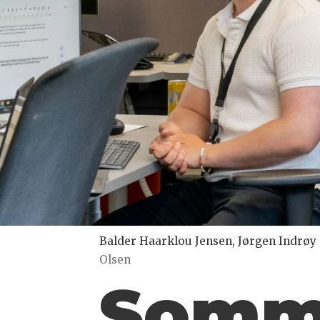
Balder Haarklou Jensen, Jørgen Indrøy 
Olsen
Somme