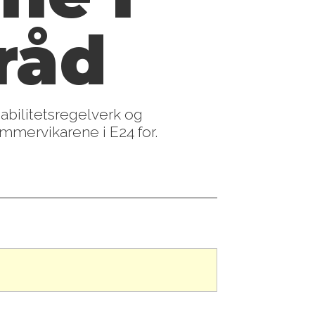
sråd
habilitetsregelverk og
ommervikarene i E24 for.