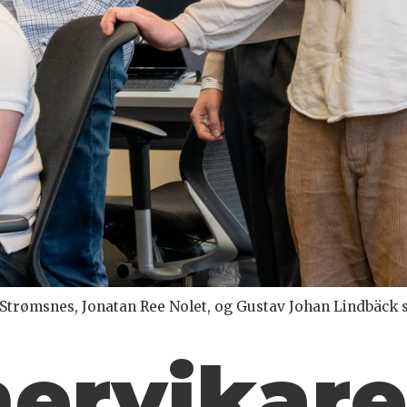
Strømsnes, Jonatan Ree Nolet, og Gustav Johan Lindbäck s
r­vikare