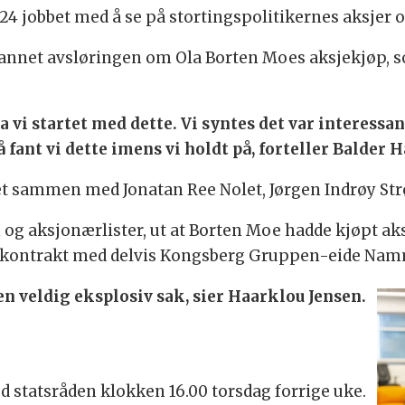
24 jobbet med å se på stortingspolitikernes aksjer o
nt annet avsløringen om Ola Borten Moes aksjekjøp, s
 vi startet med dette. Vi syntes det var interessan
Så fant vi dette imens vi holdt på, forteller Balder
 sammen med Jonatan Ree Nolet, Jørgen Indrøy Str
 og aksjonærlister, ut at Borten Moe hadde kjøpt a
r kontrakt med delvis Kongsberg Gruppen-eide Namm
en veldig eksplosiv sak, sier Haarklou Jensen.
ed statsråden klokken 16.00 torsdag forrige uke.