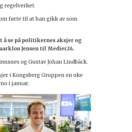
g regelverket.
om førte til at han gikk av som
t å se på politikernes aksjer og
 Haarklou Jensen til Medier24.
ømsnes og Gustav Johan Lindbäck.
ksjer i Kongsberg Gruppen en uke
o i januar.