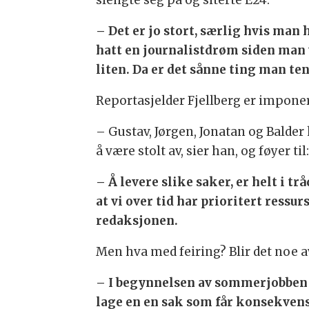
slengte seg på og siterte E24.
– Det er jo stort, særlig hvis man 
hatt en journalistdrøm siden man
liten. Da er det sånne ting man t
Reportasjelder Fjellberg er imponer
– Gustav, Jørgen, Jonatan og Balder 
å være stolt av, sier han, og føyer til
– Å levere slike saker, er helt i 
at vi over tid har prioritert ress
redaksjonen.
Men hva med feiring? Blir det noe a
– I begynnelsen av sommerjobben 
lage en en sak som får konsekvense