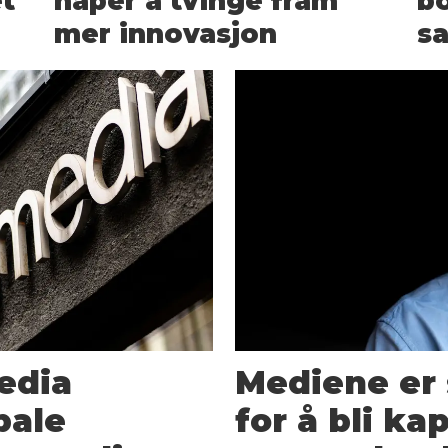
et
håper å tvinge fram
bo
mer innovasjon
s
edia
Mediene er 
bale
for å bli ka