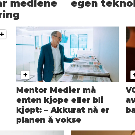
har mediene
egen tekno
ring
Mentor Medier må
VG
enten kjøpe eller bli
av
kjøpt: – Akkurat nå er
ba
planen å vokse