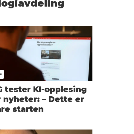
logiavdeling
 tester KI-opplesing
 nyheter: – Dette er
re starten