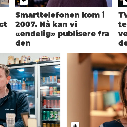
Smarttelefonen kom i
TV
ct
2007. Nå kan vi
te
«endelig» publisere fra
ve
den
de