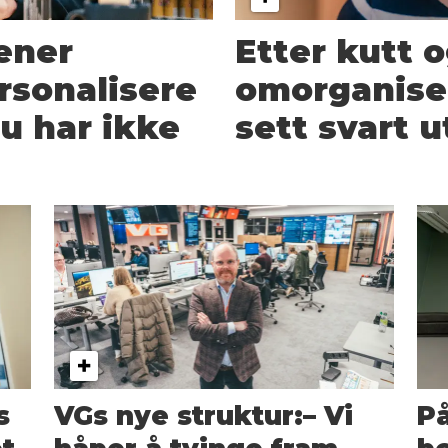
ener
Etter kutt 
rsonalisere
omorganise
Du har ikke
sett svart u
s
VGs nye struktur:– Vi
P