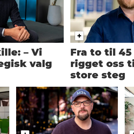
lle: – Vi
Fra to til 4
egisk valg
rigget oss t
store steg