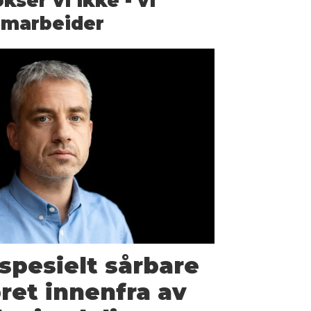
kser vi ikke - vi
amarbeider
spesielt sårbare
pret innenfra av