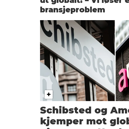
ut globalt: – Vi løser 
bransjeproblem
Schibsted og Am
kjemper mot glo