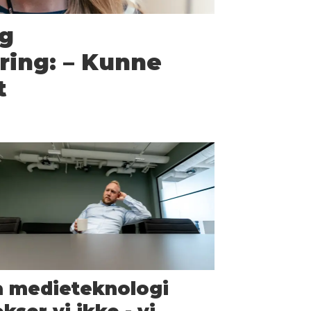
og
ring: – Kunne
t
å medieteknologi