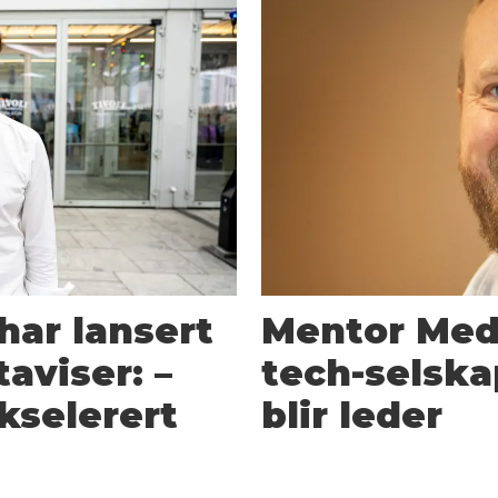
har lansert
Mentor Med
aviser: –
tech-selska
kselerert
blir leder