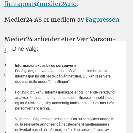
firmapost@medier24.no
.
Medier24 AS er medlem av
Fagpressen
.
Medier24 arbeider etter Vær Varsom-
plakatens regler for god presseskikk.
Dine valg:
Vi bruker KI-verktøy som ChatGPT,
Informasjonskapsler og personvern
For å gi deg relevante annonser på vårt nettsted bruker vi
Claude, og Gemini i journalistikken vår.
informasjon fra ditt besøk på vårt nettsted. Du kan reservere
deg mot dette under "Innstillinger".
Medier24s redaksjon har alltid det fulle
For øvrig bruker vi informasjonskapsler og lignende verktøy for
analyse, for å sammenligne nettlesere, tilpasse innhold til deg
ansvar for publisert innhold, med eller
og for å utvikle og tilby nødvendig funksjonalitet. Les mer i vår
uten bruk av kunstig intelligens.
personvernerklæring.
Vi er med i Fagpressen-nettverket. Om du samtykker under, vil
du få relevante annonser på nettstedene til medlemmene i
nettverket basert på informasjon fra dine besøk på tvers av