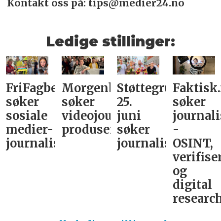
Kontakt oss på: tips@medier24.no
Ledige stillinger:
FriFagbevegelse
Morgenbladet
Støttegruppa
Faktisk
søker
søker
25.
søker
sosiale
videojournalist/podkast-
juni
journali
medier-
produsent
søker
-
journalist
journalist
OSINT,
verifise
og
digital
research