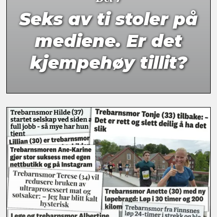
Seks av ti stoler på
mediene. Er det
kjempehøy tillit?