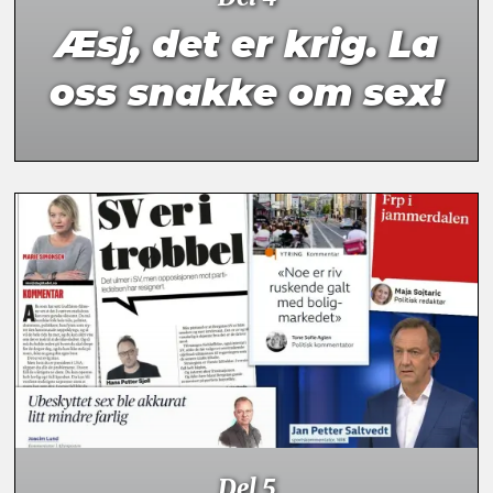
Æsj, det er krig. La
oss snakke om sex!
Del 5