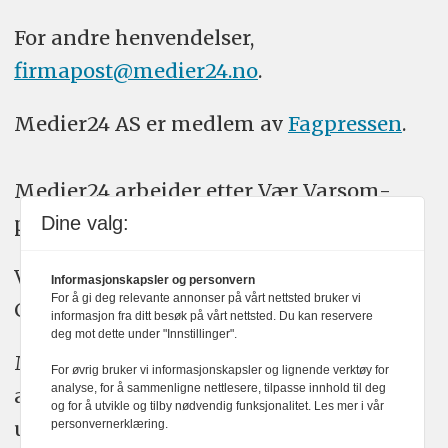
For andre henvendelser,
firmapost@medier24.no
.
Medier24 AS er medlem av
Fagpressen
.
Medier24 arbeider etter Vær Varsom-
plakatens regler for god presseskikk.
Dine valg:
Vi bruker KI-verktøy som ChatGPT,
Informasjonskapsler og personvern
For å gi deg relevante annonser på vårt nettsted bruker vi
Claude, og Gemini i journalistikken vår.
informasjon fra ditt besøk på vårt nettsted. Du kan reservere
deg mot dette under "Innstillinger".
Medier24s redaksjon har alltid det fulle
For øvrig bruker vi informasjonskapsler og lignende verktøy for
analyse, for å sammenligne nettlesere, tilpasse innhold til deg
ansvar for publisert innhold, med eller
og for å utvikle og tilby nødvendig funksjonalitet. Les mer i vår
uten bruk av kunstig intelligens.
personvernerklæring.