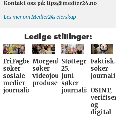
Kontakt oss på: tips@medier24.no
Les mer om Medier24s eierskap.
Ledige stillinger:
FriFagbevegelse
Morgenbladet
Støttegruppa
Faktisk
søker
søker
25.
søker
sosiale
videojournalist/podkast-
juni
journali
medier-
produsent
søker
-
journalist
journalist
OSINT,
verifise
og
digital