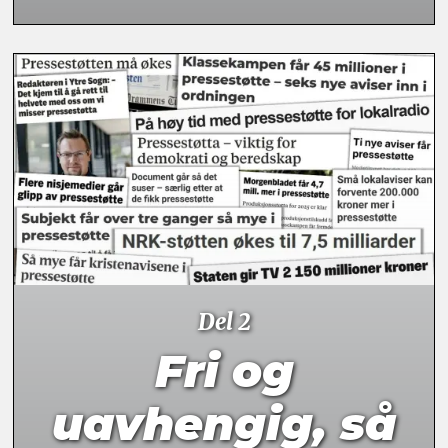
Del 2
Fri og
uavhengig, så