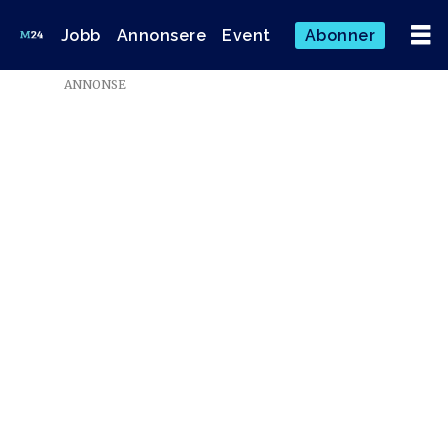
Jobb
Annonsere
Event
Abonner
Emne:
ANNONSE
tone
tveøy
strøm-
gundersen