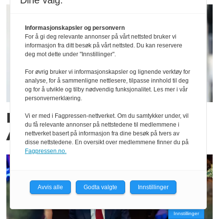
Dine valg:
Informasjonskapsler og personvern
For å gi deg relevante annonser på vårt nettsted bruker vi
informasjon fra ditt besøk på vårt nettsted. Du kan reservere
deg mot dette under "Innstillinger".
For øvrig bruker vi informasjonskapsler og lignende verktøy for
analyse, for å sammenligne nettlesere, tilpasse innhold til deg
og for å utvikle og tilby nødvendig funksjonalitet. Les mer i vår
personvernerklæring.
Hun er ny gravesjef i
Vi er med i Fagpressen-nettverket. Om du samtykker under, vil
du få relevante annonser på nettstedene til medlemmene i
Aftenposten
nettverket basert på informasjon fra dine besøk på tvers av
disse nettstedene. En oversikt over medlemmene finner du på
Fagpressen.no.
Avvis alle
Godta valgte
Innstillinger
Innstillinger