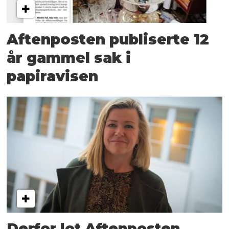
Aftenposten publiserte 12
år gammel sak i
papiravisen
Derfor lot Aftenposten