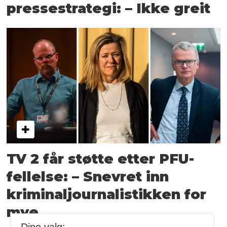
presse­­strategi: – Ikke greit
TV 2 får støtte etter PFU-
fellelse: – Snevret inn
kriminal­journalistikken for
mye