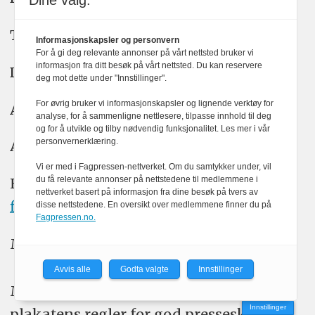
Dine valg:
Tips:
tips@medier24.no
Informasjonskapsler og personvern
For å gi deg relevante annonser på vårt nettsted bruker vi
informasjon fra ditt besøk på vårt nettsted. Du kan reservere
Debatt:
meninger@medier24.no
deg mot dette under "Innstillinger".
For øvrig bruker vi informasjonskapsler og lignende verktøy for
Annonse:
annonse@watchmedia.no
analyse, for å sammenligne nettlesere, tilpasse innhold til deg
og for å utvikle og tilby nødvendig funksjonalitet. Les mer i vår
personvernerklæring.
Abonnement:
m24@watchmedia.no
Vi er med i Fagpressen-nettverket. Om du samtykker under, vil
du få relevante annonser på nettstedene til medlemmene i
For andre henvendelser,
nettverket basert på informasjon fra dine besøk på tvers av
firmapost@medier24.no
.
disse nettstedene. En oversikt over medlemmene finner du på
Fagpressen.no.
Medier24 AS er medlem av
Fagpressen
.
Avvis alle
Godta valgte
Innstillinger
Medier24 arbeider etter Vær Varsom-
Innstillinger
plakatens regler for god presseskikk.