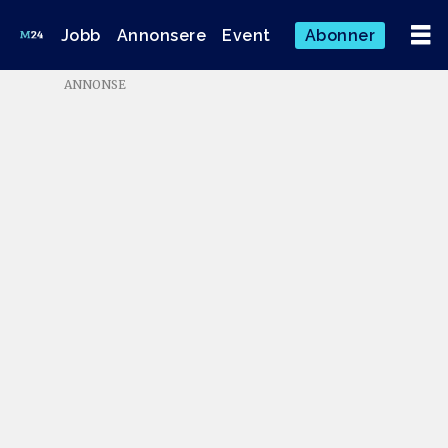
Jobb
Annonsere
Event
Abonner
Medier24-
ANNONSE
redaktør
Hanne
McBride:
Les
alle
kommentarer